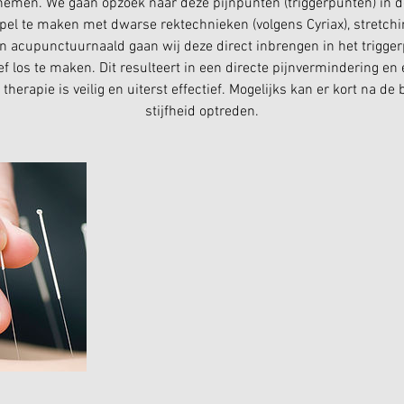
 nemen. We gaan opzoek naar deze pijnpunten (triggerpunten) in d
pel te maken met dwarse rektechnieken (volgens Cyriax), stretchin
n acupunctuurnaald gaan wij deze direct inbrengen in het trigger
ief los te maken. Dit resulteert in een directe pijnvermindering en
 therapie is veilig en uiterst effectief. Mogelijks kan er kort na d
stijfheid optreden.