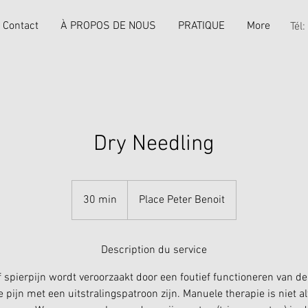
Contact
À PROPOS DE NOUS
PRATIQUE
More
Tél
Dry Needling
30 min
3
Place Peter Benoit
0
m
i
Description du service
n
f spierpijn wordt veroorzaakt door een foutief functioneren van d
ijn met een uitstralingspatroon zijn. Manuele therapie is niet a