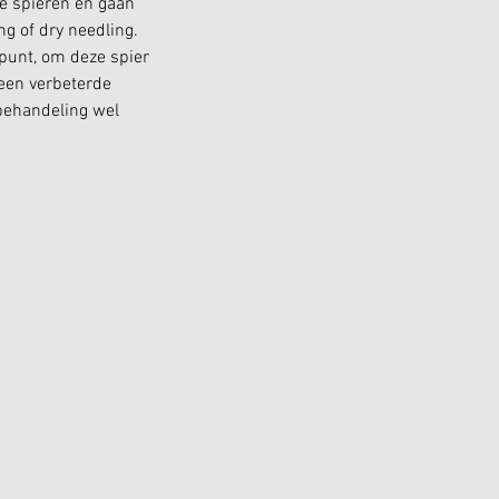
e spieren en gaan
g of dry needling.
punt, om deze spier
 een verbeterde
e behandeling wel