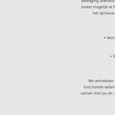
beweging, evenwich
zoveel mogelijk te 
het opnieuw 
• Vesr
• 
We vertrekken v
functionele oefen
samen met jou en, w