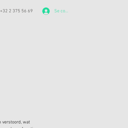
: +32 2 375 56 69
Se connecter
 verstoord, wat