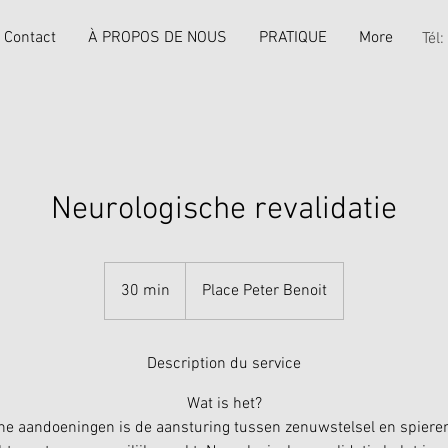
Contact
À PROPOS DE NOUS
PRATIQUE
More
Tél
Neurologische revalidatie
30 min
3
Place Peter Benoit
0
m
i
Description du service
n
Wat is het?
che aandoeningen is de aansturing tussen zenuwstelsel en spieren