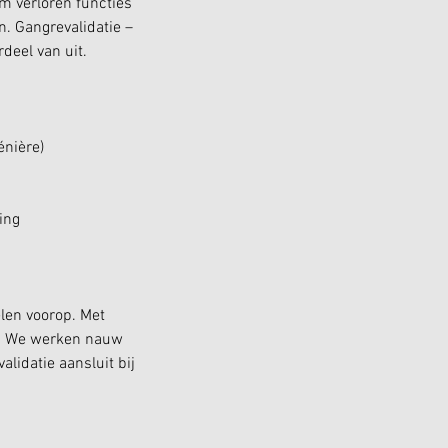
m verloren functies
n. Gangrevalidatie –
deel van uit.
énière)
ing
elen voorop. Met
ie. We werken nauw
lidatie aansluit bij