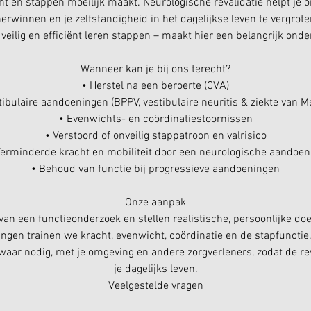
t en stappen moeilijk maakt. Neurologische revalidatie helpt je o
herwinnen en je zelfstandigheid in het dagelijkse leven te vergrote
veilig en efficiënt leren stappen – maakt hier een belangrijk onder
Wanneer kan je bij ons terecht?
• Herstel na een beroerte (CVA)
tibulaire aandoeningen (BPPV, vestibulaire neuritis & ziekte van M
• Evenwichts- en coördinatiestoornissen
• Verstoord of onveilig stappatroon en valrisico
Verminderde kracht en mobiliteit door een neurologische aandoen
• Behoud van functie bij progressieve aandoeningen
Onze aanpak
an een functieonderzoek en stellen realistische, persoonlijke do
ingen trainen we kracht, evenwicht, coördinatie en de stapfunct
aar nodig, met je omgeving en andere zorgverleners, zodat de reva
je dagelijks leven.
Veelgestelde vragen