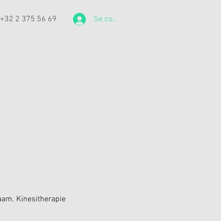
: +32 2 375 56 69
Se connecter
aam. Kinesitherapie