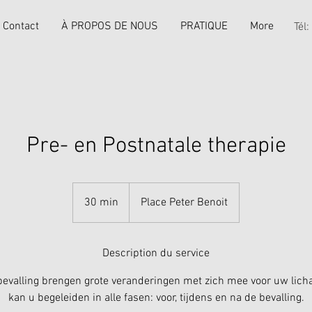
Contact
À PROPOS DE NOUS
PRATIQUE
More
Tél
Pre- en Postnatale therapie
30 min
3
Place Peter Benoit
0
m
i
Description du service
n
valling brengen grote veranderingen met zich mee voor uw lich
kan u begeleiden in alle fasen: voor, tijdens en na de bevalling.